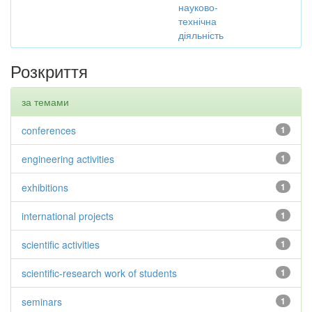
науково-
технічна
діяльність
Розкриття
за темами
conferences
1
engineering activities
1
exhibitions
1
international projects
1
scientific activities
1
scientific-research work of students
1
seminars
1