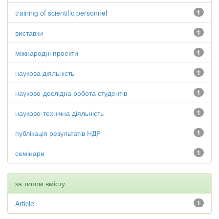
training of scientific personnel
1
виставки
1
міжнародні проекти
1
наукова діяльність
1
науково-дослідна робота студентів
1
науково-технічна діяльність
1
публікація результатів НДР
1
семінари
1
за типом вмісту
Article
1