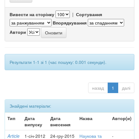
Вивести на сторінку
|
Сортування
Впорядкування
Автори
Результати 1-1 зі 1 (час пошуку: 0.001 секунди).
назад
1
далі
Знайдені матеріали:
Тип
Дата
Дата
Назва
Автор(и)
випуску
внесення
Article
1-січ-2012
24-гру-2015
Наукова та
-