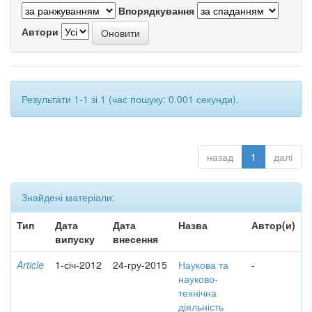
Впорядкування
Автори
Результати 1-1 зі 1 (час пошуку: 0.001 секунди).
назад
1
далі
Знайдені матеріали:
Тип
Дата
Дата
Назва
Автор(и)
випуску
внесення
Article
1-січ-2012
24-гру-2015
Наукова та
-
науково-
технічна
діяльність