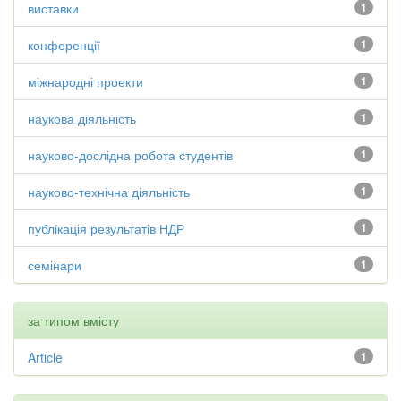
виставки
1
конференції
1
міжнародні проекти
1
наукова діяльність
1
науково-дослідна робота студентів
1
науково-технічна діяльність
1
публікація результатів НДР
1
семінари
1
за типом вмісту
Article
1