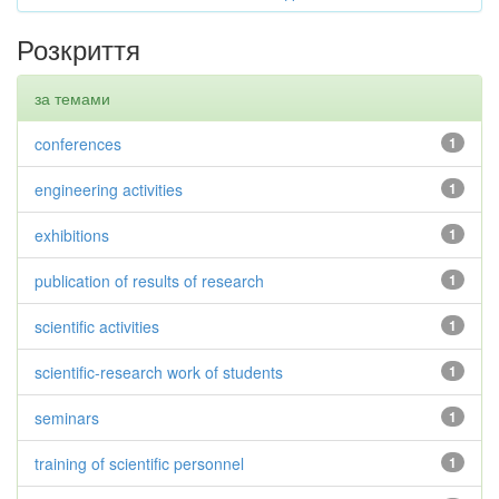
Розкриття
за темами
conferences
1
engineering activities
1
exhibitions
1
publication of results of research
1
scientific activities
1
scientific-research work of students
1
seminars
1
training of scientific personnel
1