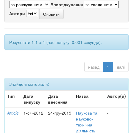
Впорядкування
Автори
Результати 1-1 зі 1 (час пошуку: 0.001 секунди).
назад
1
далі
Знайдені матеріали:
Тип
Дата
Дата
Назва
Автор(и)
випуску
внесення
Article
1-січ-2012
24-гру-2015
Наукова та
-
науково-
технічна
діяльність