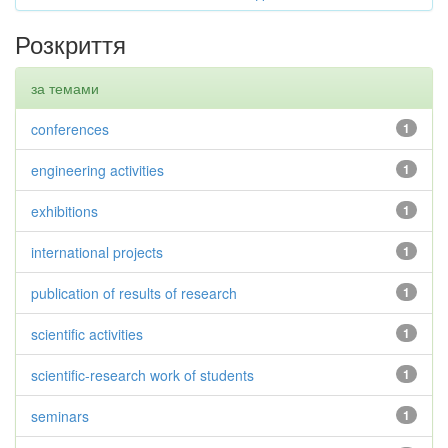
Розкриття
за темами
conferences
1
engineering activities
1
exhibitions
1
international projects
1
publication of results of research
1
scientific activities
1
scientific-research work of students
1
seminars
1