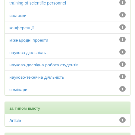
training of scientific personnel
1
виставки
1
конференції
1
міжнародні проекти
1
наукова діяльність
1
науково-дослідна робота студентів
1
науково-технічна діяльність
1
семінари
1
за типом вмісту
Article
1