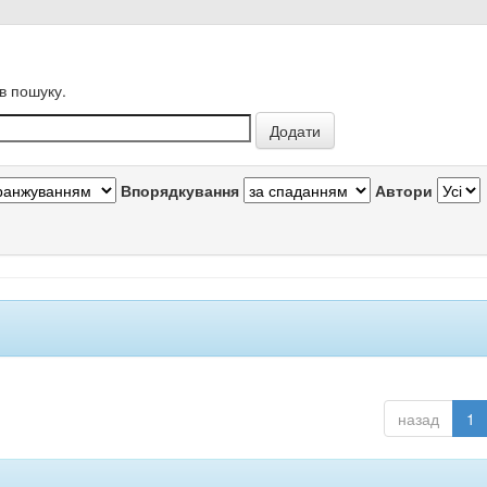
в пошуку.
Впорядкування
Автори
назад
1