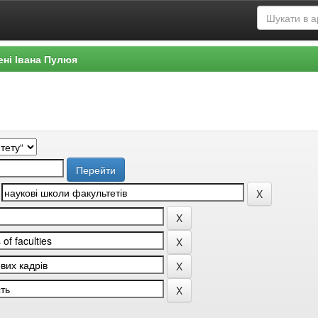
ені Івана Пулюя