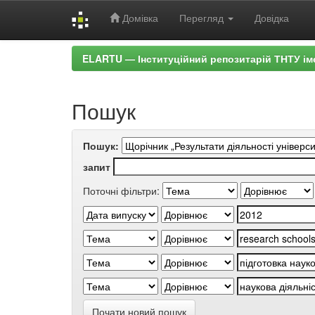
Домівка
Перегляд
Довідка
Skip
ELARTU — Інституційний репозитарій ТНТУ ім
navigation
Пошук
Пошук:
запит
Поточні фільтри:
Почати новий пошук