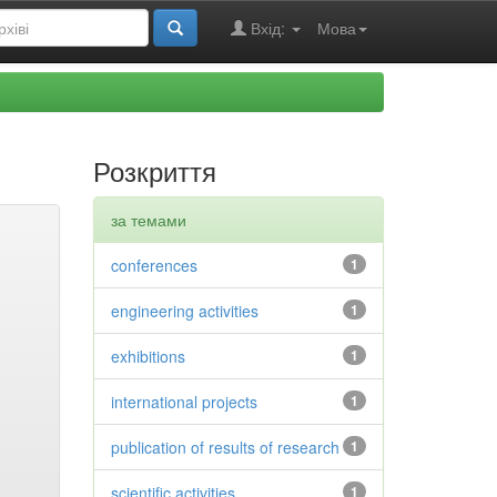
Вхід:
Мова
Розкриття
за темами
conferences
1
engineering activities
1
exhibitions
1
international projects
1
publication of results of research
1
scientific activities
1