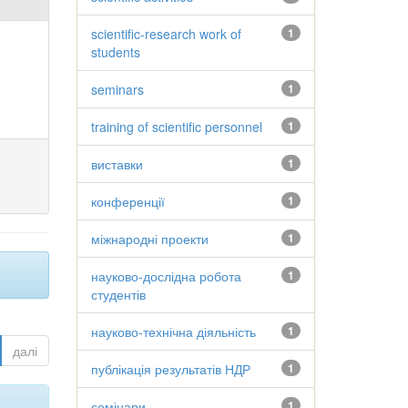
scientific-research work of
1
students
seminars
1
training of scientific personnel
1
виставки
1
конференції
1
міжнародні проекти
1
науково-дослідна робота
1
студентів
науково-технічна діяльність
1
далі
публікація результатів НДР
1
семінари
1