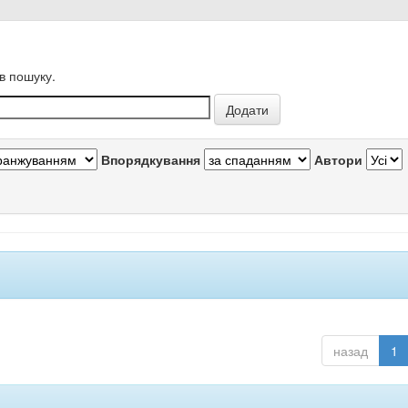
в пошуку.
Впорядкування
Автори
назад
1