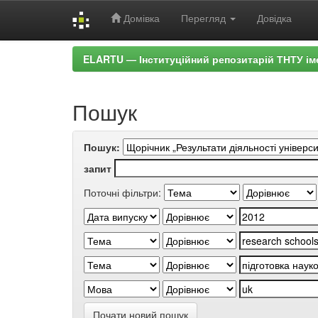
Домівка
Перегляд
Довідка
Skip
ELARTU — Інституційний репозитарій ТНТУ ім
navigation
Пошук
Пошук:
запит
Поточні фільтри:
Почати новий пошук