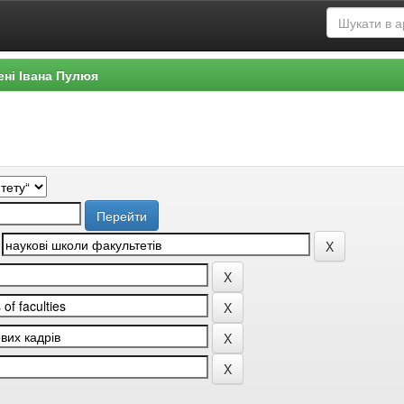
ені Івана Пулюя