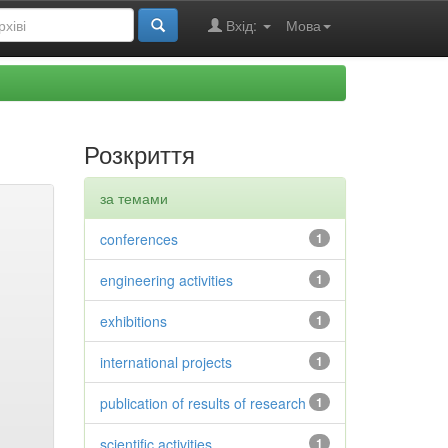
Вхід:
Мова
Розкриття
за темами
conferences
1
engineering activities
1
exhibitions
1
international projects
1
publication of results of research
1
scientific activities
1