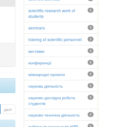
scientific-research work of
1
students
seminars
1
training of scientific personnel
1
виставки
1
конференції
1
міжнародні проекти
1
наукова діяльність
1
науково-дослідна робота
1
студентів
далі
науково-технічна діяльність
1
публікація результатів НДР
1