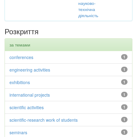
науково-
технічна
діяльність
Розкриття
за темами
conferences
1
engineering activities
1
exhibitions
1
international projects
1
scientific activities
1
scientific-research work of students
1
seminars
1