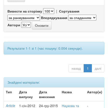
Вивести на сторінку
|
Сортування
Впорядкування
Автори
Результати 1-1 зі 1 (час пошуку: 0.004 секунди).
назад
1
далі
Знайдені матеріали:
Тип
Дата
Дата
Назва
Автор(и)
випуску
внесення
Article
1-січ-2012
24-гру-2015
Наукова та
-