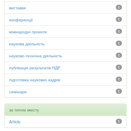
виставки
1
конференції
1
міжнародні проекти
1
наукова діяльність
1
науково-технічна діяльність
1
публікація результатів НДР
1
підготовка наукових кадрів
1
семінари
1
за типом вмісту
Article
1