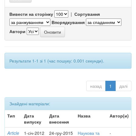
Вивести на сторінку
|
Сортування
Впорядкування
Автори
Результати 1-1 зі 1 (час пошуку: 0.001 секунди).
назад
1
далі
Знайдені матеріали:
Тип
Дата
Дата
Назва
Автор(и)
випуску
внесення
Article
1-січ-2012
24-гру-2015
Наукова та
-