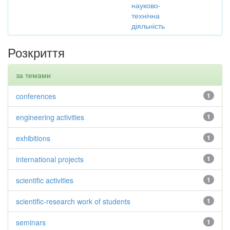
науково-
технічна
діяльність
Розкриття
за темами
conferences
1
engineering activities
1
exhibitions
1
international projects
1
scientific activities
1
scientific-research work of students
1
seminars
1