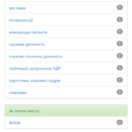
виставки
1
конференції
1
міжнародні проекти
1
наукова діяльність
1
науково-технічна діяльність
1
публікація результатів НДР
1
підготовка наукових кадрів
1
семінари
1
за типом вмісту
Article
1