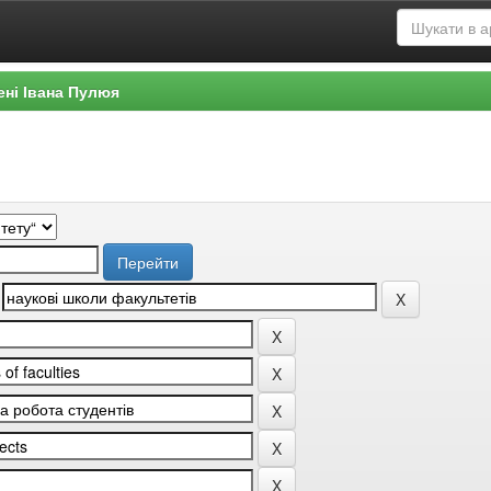
ені Івана Пулюя