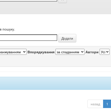
в пошуку.
Впорядкування
Автори
назад
1