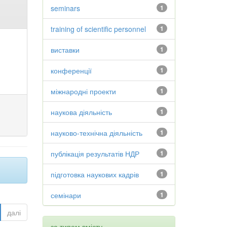
seminars
1
training of scientific personnel
1
виставки
1
конференції
1
міжнародні проекти
1
наукова діяльність
1
науково-технічна діяльність
1
публікація результатів НДР
1
підготовка наукових кадрів
1
семінари
1
далі
за типом вмісту