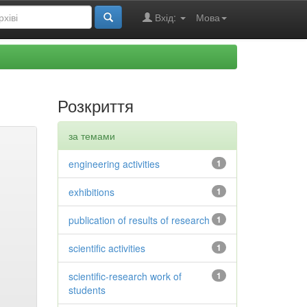
Вхід:
Мова
Розкриття
за темами
engineering activities
1
exhibitions
1
publication of results of research
1
scientific activities
1
scientific-research work of
1
students