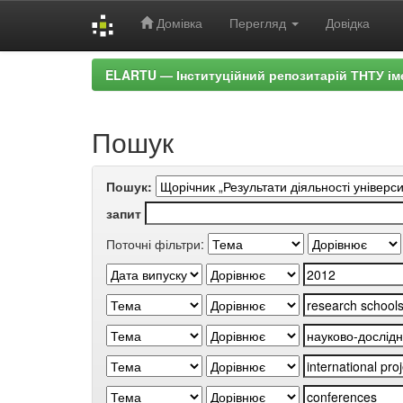
Домівка
Перегляд
Довідка
Skip
ELARTU — Інституційний репозитарій ТНТУ ім
navigation
Пошук
Пошук:
запит
Поточні фільтри: