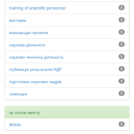
training of scientific personnel
1
виставки
1
міжнародні проекти
1
наукова діяльність
1
науково-технічна діяльність
1
публікація результатів НДР
1
підготовка наукових кадрів
1
семінари
1
за типом вмісту
Article
1