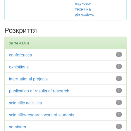
науково-
технічна
діяльність
Розкриття
за темами
conferences
1
exhibitions
1
international projects
1
publication of results of research
1
scientific activities
1
scientific-research work of students
1
seminars
1