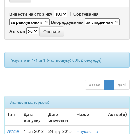
Вивести на сторінку
|
Сортування
Впорядкування
Автори
Результати 1-1 зі 1 (час пошуку: 0.002 секунди).
назад
1
далі
Знайдені матеріали:
Тип
Дата
Дата
Назва
Автор(и)
випуску
внесення
Article
1-січ-2012
24-гру-2015
Наукова та
-