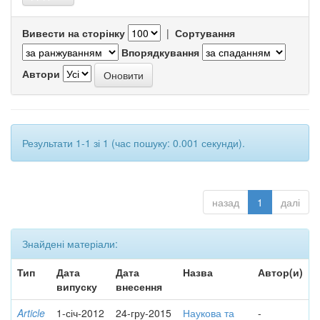
Вивести на сторінку
|
Сортування
Впорядкування
Автори
Результати 1-1 зі 1 (час пошуку: 0.001 секунди).
назад
1
далі
Знайдені матеріали:
Тип
Дата
Дата
Назва
Автор(и)
випуску
внесення
Article
1-січ-2012
24-гру-2015
Наукова та
-