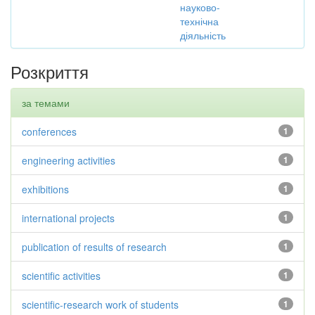
науково-
технічна
діяльність
Розкриття
за темами
conferences
1
engineering activities
1
exhibitions
1
international projects
1
publication of results of research
1
scientific activities
1
scientific-research work of students
1