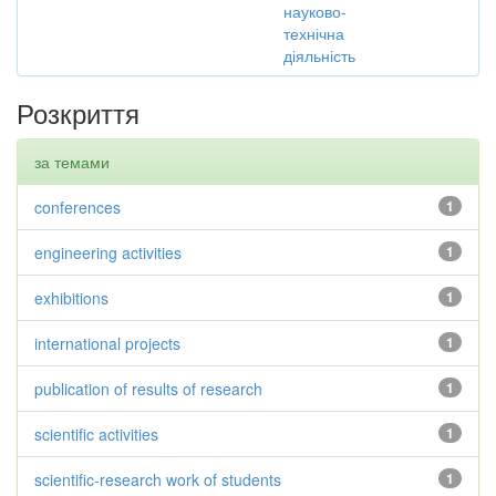
науково-
технічна
діяльність
Розкриття
за темами
conferences
1
engineering activities
1
exhibitions
1
international projects
1
publication of results of research
1
scientific activities
1
scientific-research work of students
1