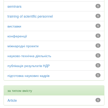
seminars
1
training of scientific personnel
1
виставки
1
конференції
1
міжнародні проекти
1
науково-технічна діяльність
1
публікація результатів НДР
1
підготовка наукових кадрів
1
за типом вмісту
Article
1