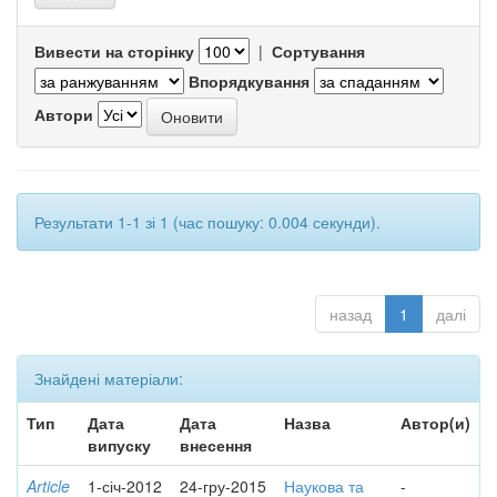
Вивести на сторінку
|
Сортування
Впорядкування
Автори
Результати 1-1 зі 1 (час пошуку: 0.004 секунди).
назад
1
далі
Знайдені матеріали:
Тип
Дата
Дата
Назва
Автор(и)
випуску
внесення
Article
1-січ-2012
24-гру-2015
Наукова та
-