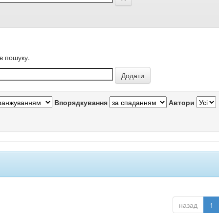
в пошуку.
Впорядкування
Автори
назад
1