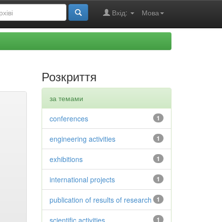
Вхід:
Мова
Розкриття
за темами
conferences
1
engineering activities
1
exhibitions
1
international projects
1
publication of results of research
1
scientific activities
1