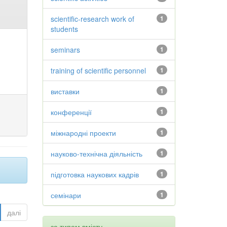
scientific-research work of
1
students
seminars
1
training of scientific personnel
1
виставки
1
конференції
1
міжнародні проекти
1
науково-технічна діяльність
1
підготовка наукових кадрів
1
семінари
1
далі
за типом вмісту