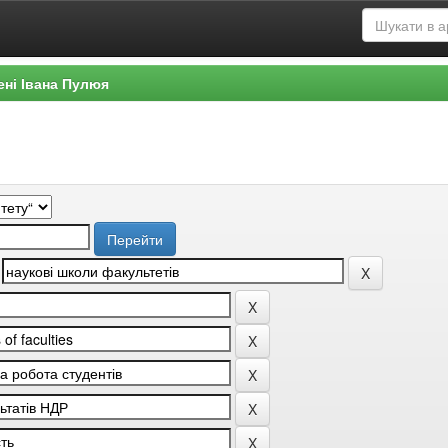
ені Івана Пулюя