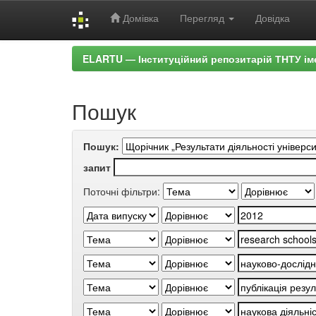
Домівка
Перегляд
Довідка
Skip
ELARTU — Інституційний репозитарій ТНТУ ім
navigation
Пошук
Пошук:
запит
Поточні фільтри: