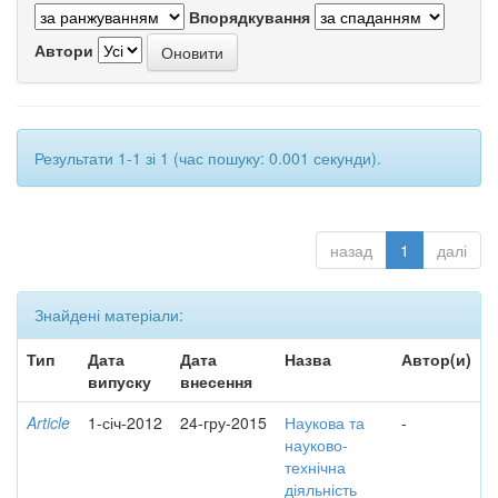
Впорядкування
Автори
Результати 1-1 зі 1 (час пошуку: 0.001 секунди).
назад
1
далі
Знайдені матеріали:
Тип
Дата
Дата
Назва
Автор(и)
випуску
внесення
Article
1-січ-2012
24-гру-2015
Наукова та
-
науково-
технічна
діяльність