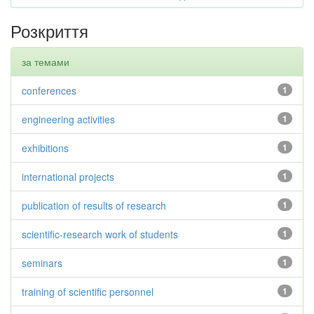
Розкриття
за темами
conferences
1
engineering activities
1
exhibitions
1
international projects
1
publication of results of research
1
scientific-research work of students
1
seminars
1
training of scientific personnel
1