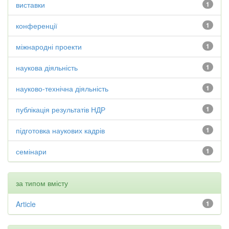
виставки
1
конференції
1
міжнародні проекти
1
наукова діяльність
1
науково-технічна діяльність
1
публікація результатів НДР
1
підготовка наукових кадрів
1
семінари
1
за типом вмісту
Article
1