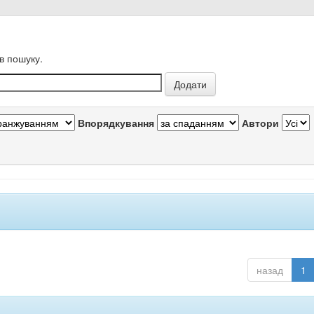
в пошуку.
Впорядкування
Автори
назад
1