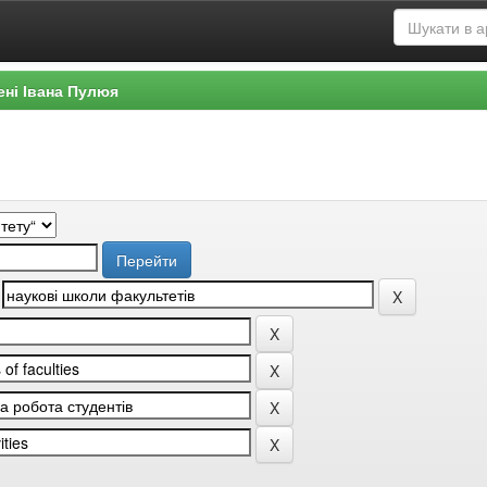
ені Івана Пулюя