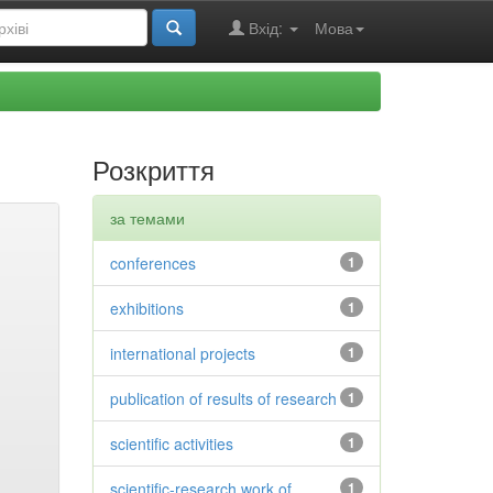
Вхід:
Мова
Розкриття
за темами
conferences
1
exhibitions
1
international projects
1
publication of results of research
1
scientific activities
1
scientific-research work of
1