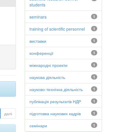
students
seminars
1
training of scientific personnel
1
виставки
1
конференції
1
міжнародні проекти
1
наукова діяльність
1
науково-технічна діяльність
1
публікація результатів НДР
1
далі
підготовка наукових кадрів
1
семінари
1