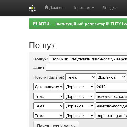
Домівка
Перегляд
Довідка
Skip
ELARTU — Інституційний репозитарій ТНТУ ім
navigation
Пошук
Пошук:
запит
Поточні фільтри:
Почати новий пошук