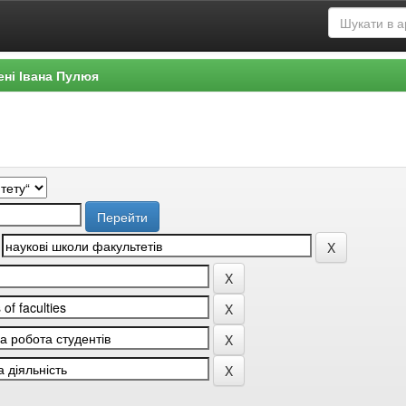
ені Івана Пулюя