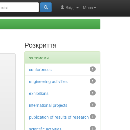
Вхід:
Мова
Розкриття
за темами
conferences
1
engineering activities
1
exhibitions
1
international projects
1
publication of results of research
1
scientific activities
1