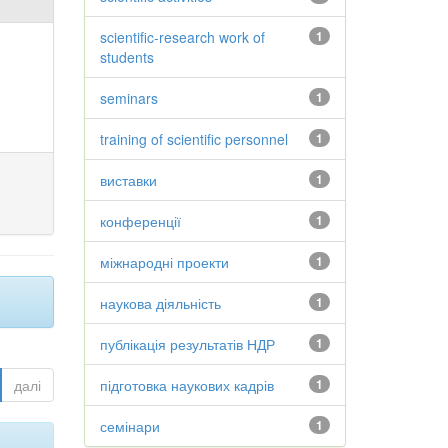
scientific-research work of
1
students
seminars
1
training of scientific personnel
1
виставки
1
конференції
1
міжнародні проекти
1
наукова діяльність
1
публікація результатів НДР
1
далі
підготовка наукових кадрів
1
семінари
1