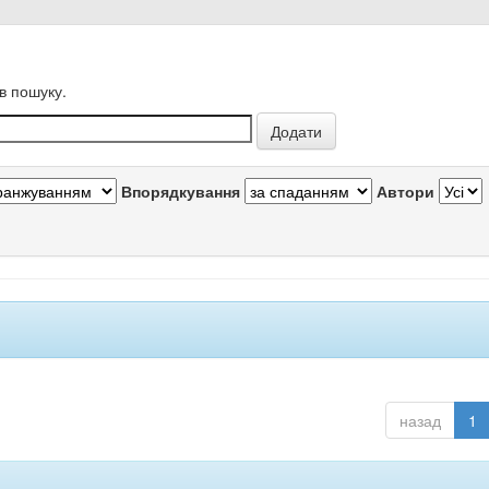
в пошуку.
Впорядкування
Автори
назад
1