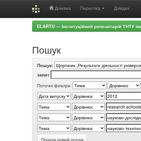
Домівка
Перегляд
Довідка
Skip
ELARTU — Інституційний репозитарій ТНТУ ім
navigation
Пошук
Пошук:
запит
Поточні фільтри:
Почати новий пошук