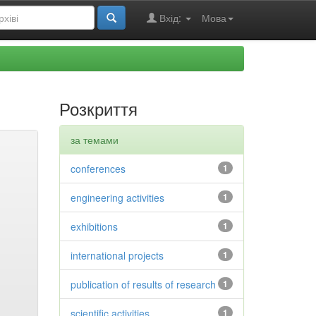
Вхід:
Мова
Розкриття
за темами
conferences
1
engineering activities
1
exhibitions
1
international projects
1
publication of results of research
1
scientific activities
1