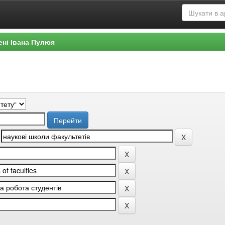
ені Івана Пулюя