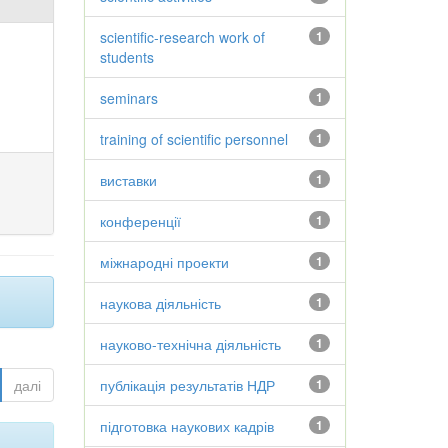
scientific-research work of
1
students
seminars
1
training of scientific personnel
1
виставки
1
конференції
1
міжнародні проекти
1
наукова діяльність
1
науково-технічна діяльність
1
далі
публікація результатів НДР
1
підготовка наукових кадрів
1