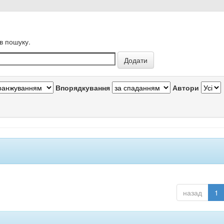
в пошуку.
Впорядкування
Автори
назад
1