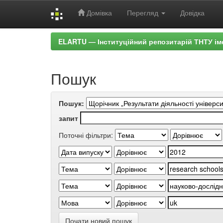
Домівка
Перегляд
Довідка
Skip
ELARTU — Інституційний репозитарій ТНТУ ім
navigation
Пошук
Пошук:
запит
Поточні фільтри:
Почати новий пошук