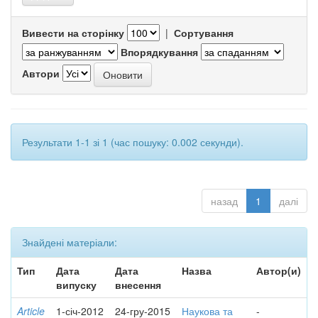
Вивести на сторінку
|
Сортування
Впорядкування
Автори
Результати 1-1 зі 1 (час пошуку: 0.002 секунди).
назад
1
далі
Знайдені матеріали:
Тип
Дата
Дата
Назва
Автор(и)
випуску
внесення
Article
1-січ-2012
24-гру-2015
Наукова та
-