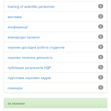
training of scientific personnel
1
виставки
1
конференції
1
міжнародні проекти
1
науково-дослідна робота студентів
1
науково-технічна діяльність
1
публікація результатів НДР
1
підготовка наукових кадрів
1
семінари
1
за мовами