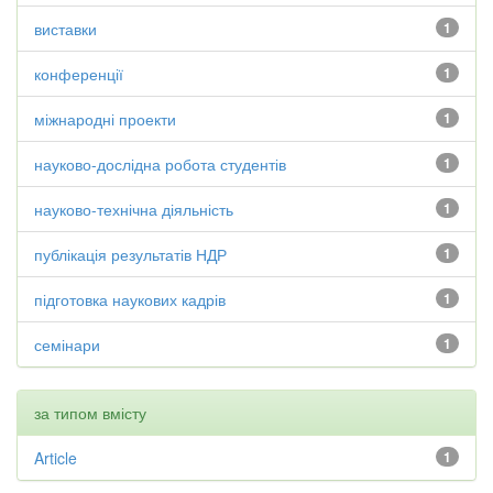
виставки
1
конференції
1
міжнародні проекти
1
науково-дослідна робота студентів
1
науково-технічна діяльність
1
публікація результатів НДР
1
підготовка наукових кадрів
1
семінари
1
за типом вмісту
Article
1