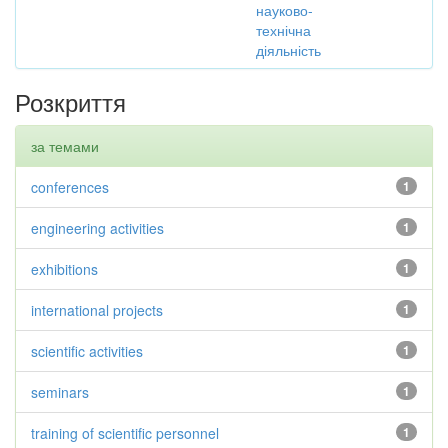
науково-
технічна
діяльність
Розкриття
за темами
conferences
1
engineering activities
1
exhibitions
1
international projects
1
scientific activities
1
seminars
1
training of scientific personnel
1