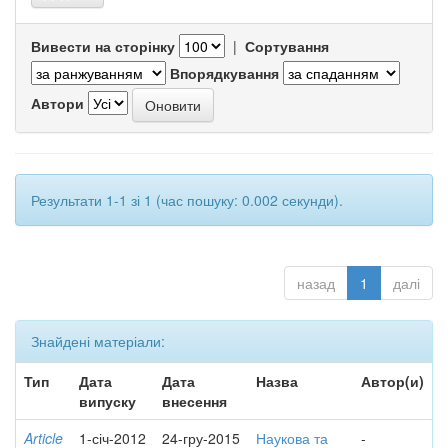
Вивести на сторінку
|
Сортування
Впорядкування
Автори
Результати 1-1 зі 1 (час пошуку: 0.002 секунди).
назад
1
далі
Знайдені матеріали:
Тип
Дата
Дата
Назва
Автор(и)
випуску
внесення
Article
1-січ-2012
24-гру-2015
Наукова та
-