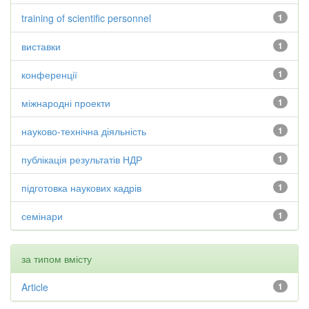
training of scientific personnel
1
виставки
1
конференції
1
міжнародні проекти
1
науково-технічна діяльність
1
публікація результатів НДР
1
підготовка наукових кадрів
1
семінари
1
за типом вмісту
Article
1