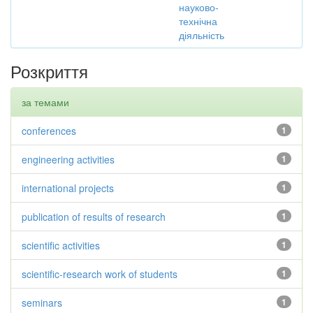
науково-
технічна
діяльність
Розкриття
за темами
conferences
1
engineering activities
1
international projects
1
publication of results of research
1
scientific activities
1
scientific-research work of students
1
seminars
1