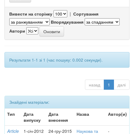
Вивести на сторінку
|
Сортування
Впорядкування
Автори
Результати 1-1 зі 1 (час пошуку: 0.002 секунди).
назад
1
далі
Знайдені матеріали:
Тип
Дата
Дата
Назва
Автор(и)
випуску
внесення
Article
1-січ-2012
24-гру-2015
Наукова та
-