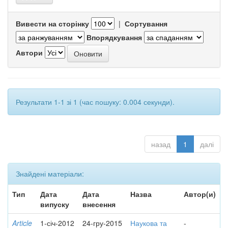
Вивести на сторінку
|
Сортування
Впорядкування
Автори
Результати 1-1 зі 1 (час пошуку: 0.004 секунди).
назад
1
далі
Знайдені матеріали:
Тип
Дата
Дата
Назва
Автор(и)
випуску
внесення
Article
1-січ-2012
24-гру-2015
Наукова та
-