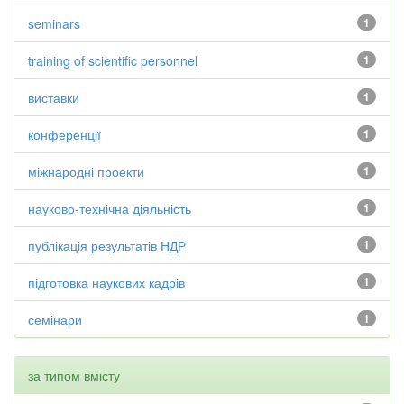
seminars
1
training of scientific personnel
1
виставки
1
конференції
1
міжнародні проекти
1
науково-технічна діяльність
1
публікація результатів НДР
1
підготовка наукових кадрів
1
семінари
1
за типом вмісту