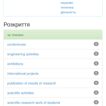
науково-
технічна
діяльність
Розкриття
за темами
conferences
1
engineering activities
1
exhibitions
1
international projects
1
publication of results of research
1
scientific activities
1
scientific-research work of students
1