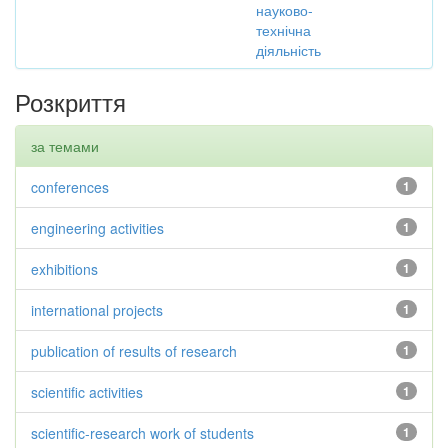
науково-
технічна
діяльність
Розкриття
за темами
conferences
1
engineering activities
1
exhibitions
1
international projects
1
publication of results of research
1
scientific activities
1
scientific-research work of students
1