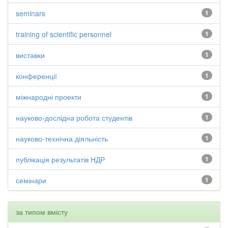
seminars
1
training of scientific personnel
1
виставки
1
конференції
1
міжнародні проекти
1
науково-дослідна робота студентів
1
науково-технічна діяльність
1
публікація результатів НДР
1
семінари
1
за типом вмісту