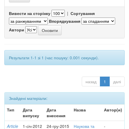
Вивести на сторінку
|
Сортування
Впорядкування
Автори
Результати 1-1 зі 1 (час пошуку: 0.001 секунди).
назад
1
далі
Знайдені матеріали:
Тип
Дата
Дата
Назва
Автор(и)
випуску
внесення
Article
1-січ-2012
24-гру-2015
Наукова та
-