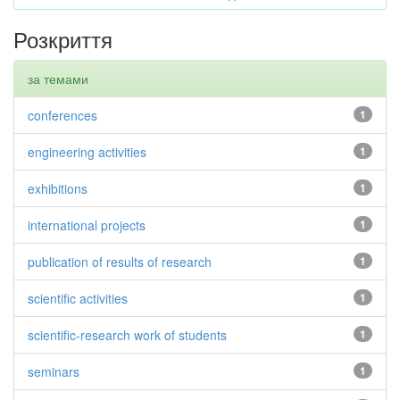
Розкриття
за темами
conferences
1
engineering activities
1
exhibitions
1
international projects
1
publication of results of research
1
scientific activities
1
scientific-research work of students
1
seminars
1