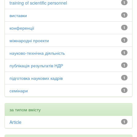
training of scientific personnel
1
виставки
1
конференції
1
міжнародні проекти
1
науково-технічна діяльність
1
публікація результатів НДР
1
підготовка наукових кадрів
1
семінари
1
за типом вмісту
Article
1