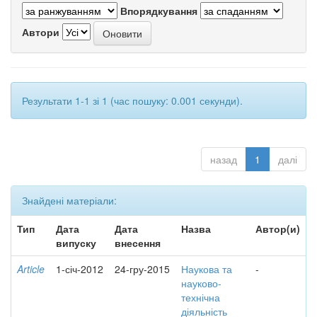
Впорядкування
Автори
Результати 1-1 зі 1 (час пошуку: 0.001 секунди).
назад
1
далі
Знайдені матеріали:
Тип
Дата
Дата
Назва
Автор(и)
випуску
внесення
Article
1-січ-2012
24-гру-2015
Наукова та
-
науково-
технічна
діяльність