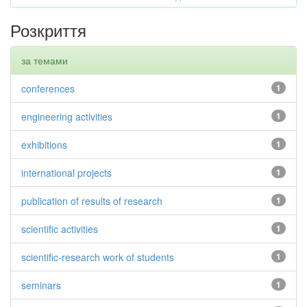
Розкриття
за темами
conferences
1
engineering activities
1
exhibitions
1
international projects
1
publication of results of research
1
scientific activities
1
scientific-research work of students
1
seminars
1