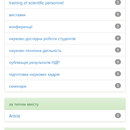
training of scientific personnel
1
виставки
1
конференції
1
науково-дослідна робота студентів
1
науково-технічна діяльність
1
публікація результатів НДР
1
підготовка наукових кадрів
1
семінари
1
за типом вмісту
Article
1