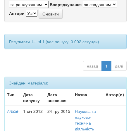
Впорядкування
Автори
Результати 1-1 зі 1 (час пошуку: 0.002 секунди).
назад
1
далі
Знайдені матеріали:
Тип
Дата
Дата
Назва
Автор(и)
випуску
внесення
Article
1-січ-2012
24-гру-2015
Наукова та
-
науково-
технічна
діяльність