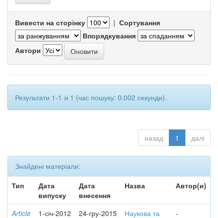
Вивести на сторінку
|
Сортування
Впорядкування
Автори
Результати 1-1 зі 1 (час пошуку: 0.002 секунди).
назад
1
далі
Знайдені матеріали:
Тип
Дата
Дата
Назва
Автор(и)
випуску
внесення
Article
1-січ-2012
24-гру-2015
Наукова та
-