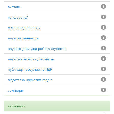
виставки
1
конференції
1
міжнародні проекти
1
наукова діяльність
1
науково-дослідна робота студентів
1
науково-технічна діяльність
1
публікація результатів НДР
1
підготовка наукових кадрів
1
семінари
1
за мовами