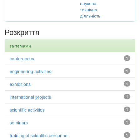
науково-
технічна
діяльність
Розкриття
за темами
conferences
1
engineering activities
1
exhibitions
1
international projects
1
scientific activities
1
seminars
1
training of scientific personnel
1