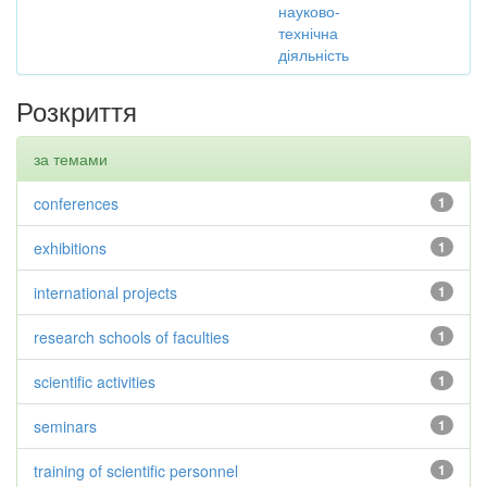
науково-
технічна
діяльність
Розкриття
за темами
conferences
1
exhibitions
1
international projects
1
research schools of faculties
1
scientific activities
1
seminars
1
training of scientific personnel
1