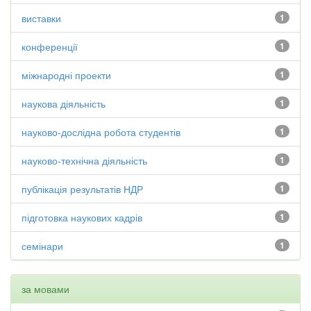
виставки
1
конференції
1
міжнародні проекти
1
наукова діяльність
1
науково-дослідна робота студентів
1
науково-технічна діяльність
1
публікація результатів НДР
1
підготовка наукових кадрів
1
семінари
1
за мовами