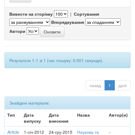
Вивести на сторінку
|
Сортування
Впорядкування
Автори
Результати 1-1 зі 1 (час пошуку: 0.001 секунди).
назад
1
далі
Знайдені матеріали:
Тип
Дата
Дата
Назва
Автор(и)
випуску
внесення
Article
1-січ-2012
24-гру-2015
Наукова та
-