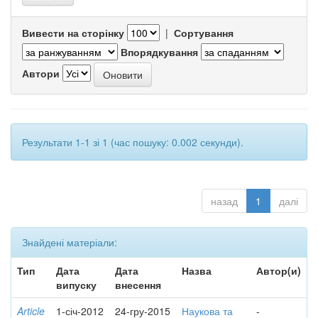
Вивести на сторінку
|
Сортування
Впорядкування
Автори
Результати 1-1 зі 1 (час пошуку: 0.002 секунди).
назад
1
далі
Знайдені матеріали:
Тип
Дата
Дата
Назва
Автор(и)
випуску
внесення
Article
1-січ-2012
24-гру-2015
Наукова та
-