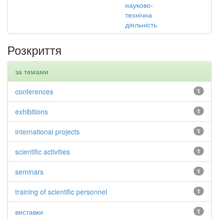
науково-
технічна
діяльність
Розкриття
за темами
conferences
1
exhibitions
1
international projects
1
scientific activities
1
seminars
1
training of scientific personnel
1
виставки
1