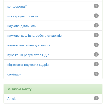
конференції
1
міжнародні проекти
1
наукова діяльність
1
науково-дослідна робота студентів
1
науково-технічна діяльність
1
публікація результатів НДР
1
підготовка наукових кадрів
1
семінари
1
за типом вмісту
Article
1