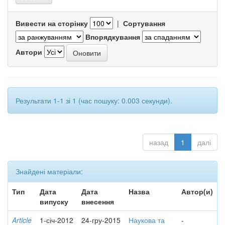
Вивести на сторінку
|
Сортування
Впорядкування
Автори
Результати 1-1 зі 1 (час пошуку: 0.003 секунди).
назад
1
далі
Знайдені матеріали:
Тип
Дата
Дата
Назва
Автор(и)
випуску
внесення
Article
1-січ-2012
24-гру-2015
Наукова та
-