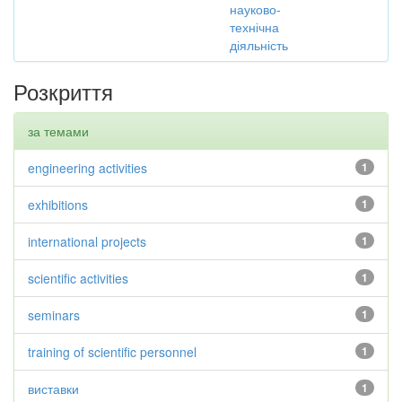
науково-
технічна
діяльність
Розкриття
за темами
engineering activities
1
exhibitions
1
international projects
1
scientific activities
1
seminars
1
training of scientific personnel
1
виставки
1