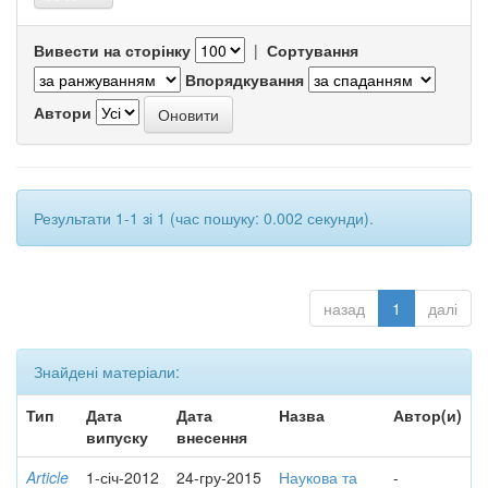
Вивести на сторінку
|
Сортування
Впорядкування
Автори
Результати 1-1 зі 1 (час пошуку: 0.002 секунди).
назад
1
далі
Знайдені матеріали:
Тип
Дата
Дата
Назва
Автор(и)
випуску
внесення
Article
1-січ-2012
24-гру-2015
Наукова та
-