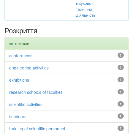
науково-
технічна
діяльність
Розкриття
за темами
conferences
1
engineering activities
1
exhibitions
1
research schools of faculties
1
scientific activities
1
seminars
1
training of scientific personnel
1