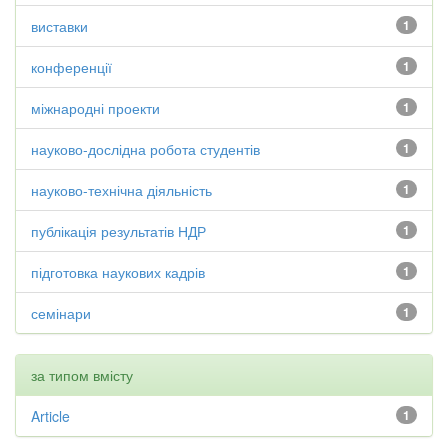
виставки
1
конференції
1
міжнародні проекти
1
науково-дослідна робота студентів
1
науково-технічна діяльність
1
публікація результатів НДР
1
підготовка наукових кадрів
1
семінари
1
за типом вмісту
Article
1