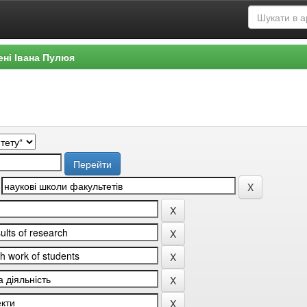
ені Івана Пулюя