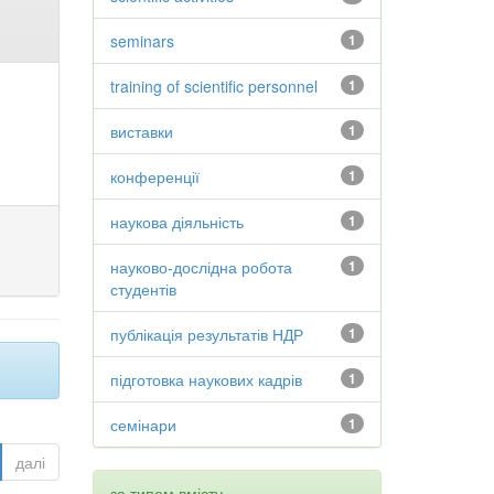
seminars
1
training of scientific personnel
1
виставки
1
конференції
1
наукова діяльність
1
науково-дослідна робота
1
студентів
публікація результатів НДР
1
підготовка наукових кадрів
1
семінари
1
далі
за типом вмісту