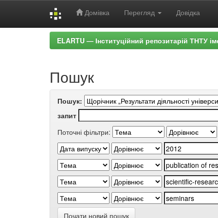
Домівка
Перегляд
Довідка
Skip
ELARTU — Інституційний репозитарій ТНТУ ім
navigation
Пошук
Пошук:
запит
Поточні фільтри:
Почати новий пошук