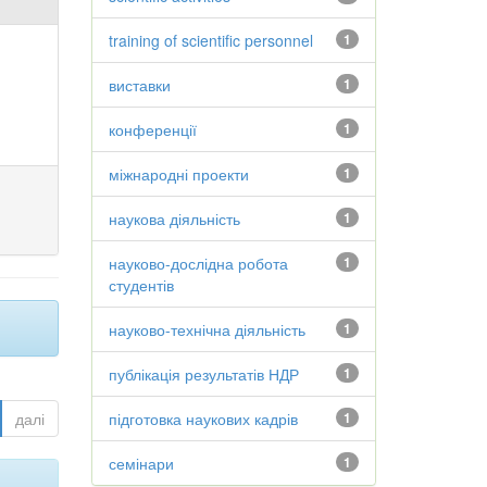
training of scientific personnel
1
виставки
1
конференції
1
міжнародні проекти
1
наукова діяльність
1
науково-дослідна робота
1
студентів
науково-технічна діяльність
1
публікація результатів НДР
1
далі
підготовка наукових кадрів
1
семінари
1