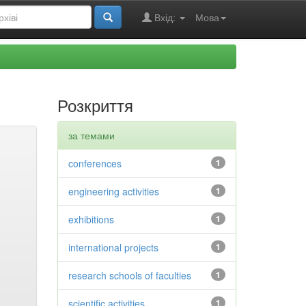
Вхід:
Мова
Розкриття
за темами
conferences
1
engineering activities
1
exhibitions
1
international projects
1
research schools of faculties
1
scientific activities
1