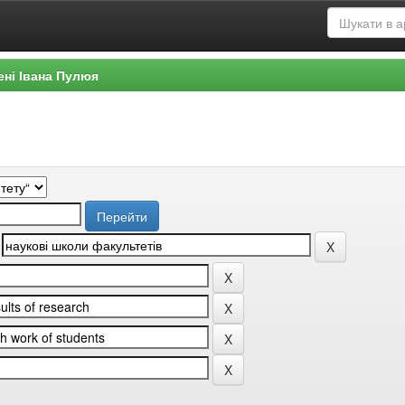
ені Івана Пулюя