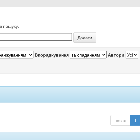
в пошуку.
Впорядкування
Автори
назад
1