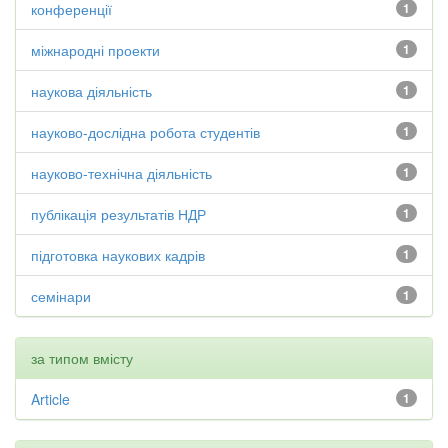
конференції
1
міжнародні проекти
1
наукова діяльність
1
науково-дослідна робота студентів
1
науково-технічна діяльність
1
публікація результатів НДР
1
підготовка наукових кадрів
1
семінари
1
за типом вмісту
Article
1