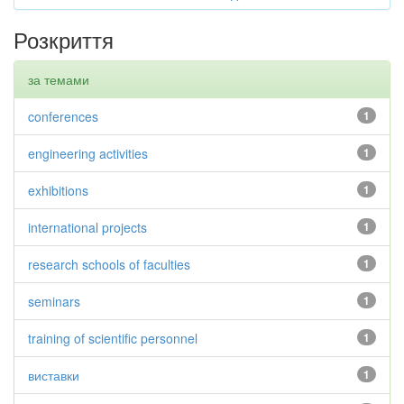
Розкриття
за темами
conferences
1
engineering activities
1
exhibitions
1
international projects
1
research schools of faculties
1
seminars
1
training of scientific personnel
1
виставки
1