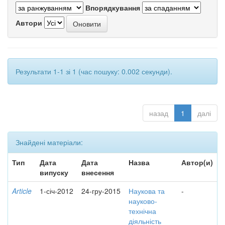
Впорядкування
Автори
Результати 1-1 зі 1 (час пошуку: 0.002 секунди).
назад
1
далі
Знайдені матеріали:
Тип
Дата
Дата
Назва
Автор(и)
випуску
внесення
Article
1-січ-2012
24-гру-2015
Наукова та
-
науково-
технічна
діяльність