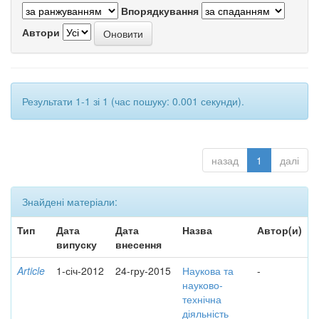
Впорядкування
Автори
Результати 1-1 зі 1 (час пошуку: 0.001 секунди).
назад
1
далі
Знайдені матеріали:
Тип
Дата
Дата
Назва
Автор(и)
випуску
внесення
Article
1-січ-2012
24-гру-2015
Наукова та
-
науково-
технічна
діяльність