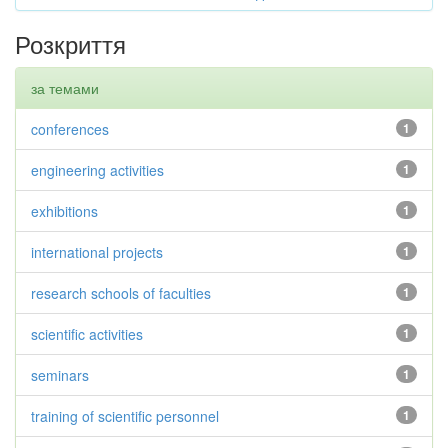
Розкриття
за темами
conferences
1
engineering activities
1
exhibitions
1
international projects
1
research schools of faculties
1
scientific activities
1
seminars
1
training of scientific personnel
1