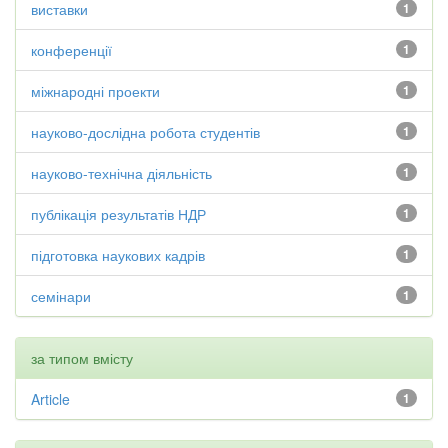
виставки
1
конференції
1
міжнародні проекти
1
науково-дослідна робота студентів
1
науково-технічна діяльність
1
публікація результатів НДР
1
підготовка наукових кадрів
1
семінари
1
за типом вмісту
Article
1