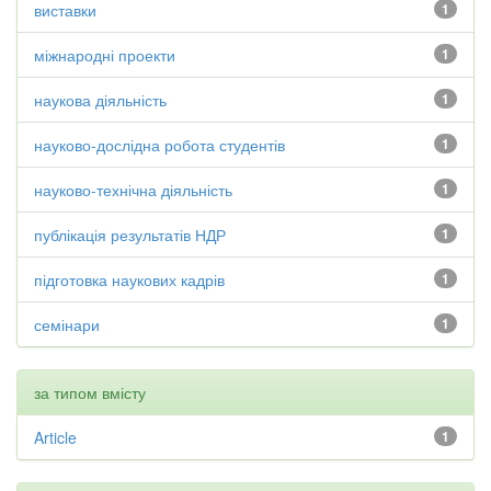
виставки
1
міжнародні проекти
1
наукова діяльність
1
науково-дослідна робота студентів
1
науково-технічна діяльність
1
публікація результатів НДР
1
підготовка наукових кадрів
1
семінари
1
за типом вмісту
Article
1