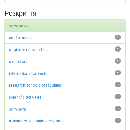
Розкриття
за темами
conferences
1
engineering activities
1
exhibitions
1
international projects
1
research schools of faculties
1
scientific activities
1
seminars
1
training of scientific personnel
1