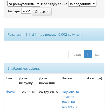
Впорядкування
Автори
Результати 1-1 зі 1 (час пошуку: 0.002 секунди).
назад
1
далі
Знайдені матеріали:
Тип
Дата
Дата
Назва
Автор(и)
випуску
внесення
Article
1-січ-2012
24-гру-2015
Наукова та
-
науково-
технічна
діяльність