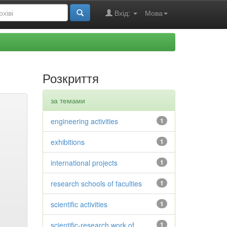
Вхід:
Мова
Розкриття
за темами
engineering activities
1
exhibitions
1
international projects
1
research schools of faculties
1
scientific activities
1
scientific-research work of
1