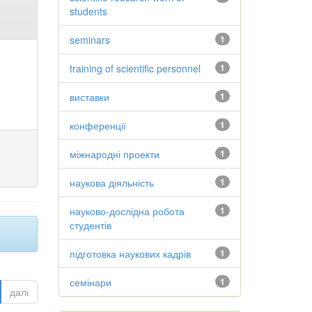
students
seminars
1
training of scientific personnel
1
виставки
1
конференції
1
міжнародні проекти
1
наукова діяльність
1
науково-дослідна робота
1
студентів
підготовка наукових кадрів
1
семінари
1
далі