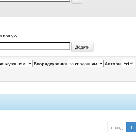
в пошуку.
Впорядкування
Автори
назад
1