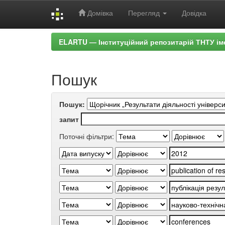
Домівка
Перегляд
Довідка
Skip
ELARTU — Інституційний репозитарій ТНТУ ім
navigation
Пошук
Пошук:
запит
Поточні фільтри: