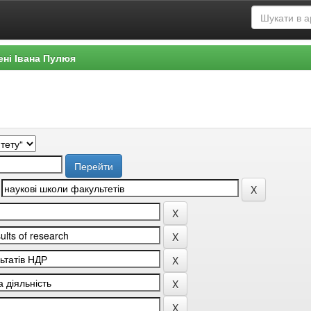
ені Івана Пулюя