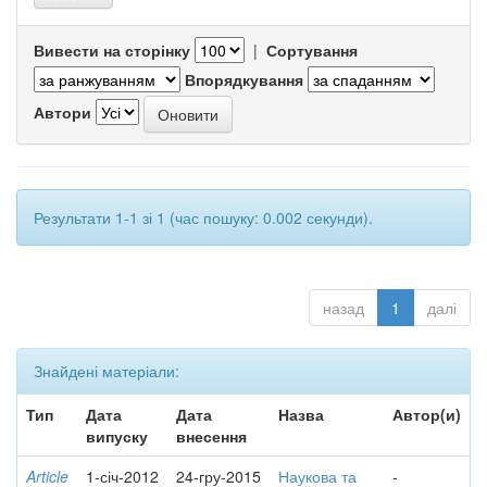
Вивести на сторінку
|
Сортування
Впорядкування
Автори
Результати 1-1 зі 1 (час пошуку: 0.002 секунди).
назад
1
далі
Знайдені матеріали:
Тип
Дата
Дата
Назва
Автор(и)
випуску
внесення
Article
1-січ-2012
24-гру-2015
Наукова та
-