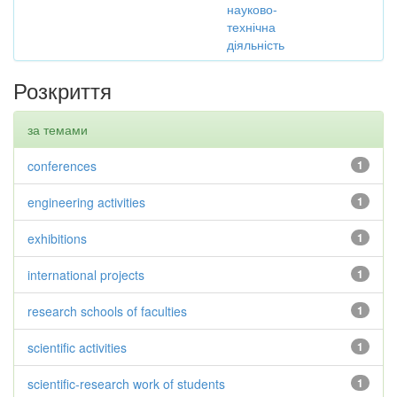
науково-
технічна
діяльність
Розкриття
за темами
conferences
1
engineering activities
1
exhibitions
1
international projects
1
research schools of faculties
1
scientific activities
1
scientific-research work of students
1