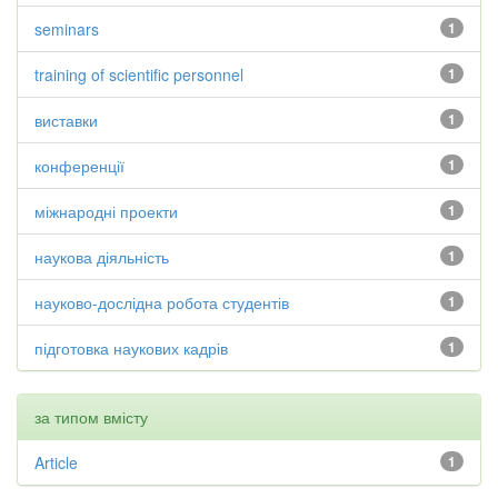
seminars
1
training of scientific personnel
1
виставки
1
конференції
1
міжнародні проекти
1
наукова діяльність
1
науково-дослідна робота студентів
1
підготовка наукових кадрів
1
за типом вмісту
Article
1