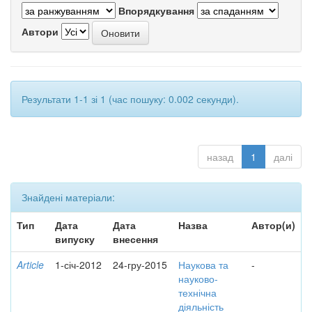
Впорядкування
Автори
Результати 1-1 зі 1 (час пошуку: 0.002 секунди).
назад
1
далі
Знайдені матеріали:
Тип
Дата
Дата
Назва
Автор(и)
випуску
внесення
Article
1-січ-2012
24-гру-2015
Наукова та
-
науково-
технічна
діяльність