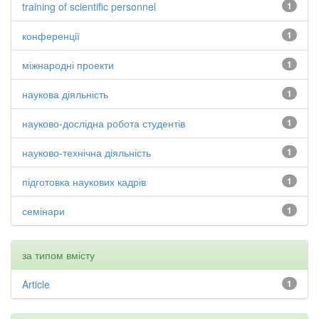
training of scientific personnel
1
конференції
1
міжнародні проекти
1
наукова діяльність
1
науково-дослідна робота студентів
1
науково-технічна діяльність
1
підготовка наукових кадрів
1
семінари
1
за типом вмісту
Article
1