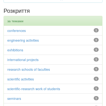
Розкриття
за темами
conferences
1
engineering activities
1
exhibitions
1
international projects
1
research schools of faculties
1
scientific activities
1
scientific-research work of students
1
seminars
1