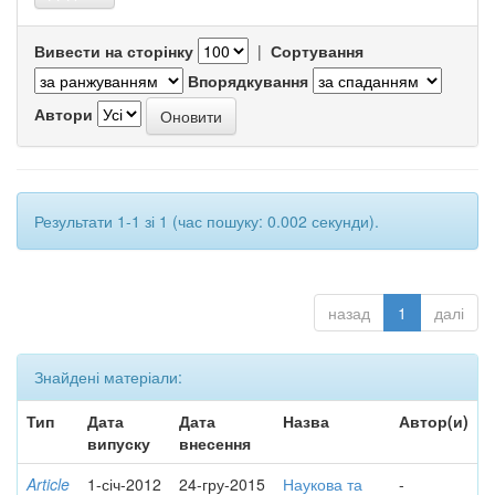
Вивести на сторінку
|
Сортування
Впорядкування
Автори
Результати 1-1 зі 1 (час пошуку: 0.002 секунди).
назад
1
далі
Знайдені матеріали:
Тип
Дата
Дата
Назва
Автор(и)
випуску
внесення
Article
1-січ-2012
24-гру-2015
Наукова та
-