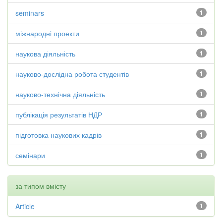
seminars
1
міжнародні проекти
1
наукова діяльність
1
науково-дослідна робота студентів
1
науково-технічна діяльність
1
публікація результатів НДР
1
підготовка наукових кадрів
1
семінари
1
за типом вмісту
Article
1