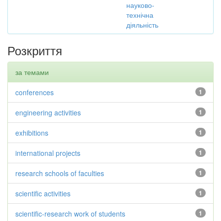
науково-
технічна
діяльність
Розкриття
за темами
conferences
1
engineering activities
1
exhibitions
1
international projects
1
research schools of faculties
1
scientific activities
1
scientific-research work of students
1