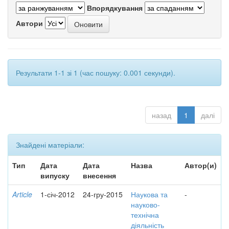
Впорядкування
Автори
Результати 1-1 зі 1 (час пошуку: 0.001 секунди).
назад
1
далі
Знайдені матеріали:
Тип
Дата
Дата
Назва
Автор(и)
випуску
внесення
Article
1-січ-2012
24-гру-2015
Наукова та
-
науково-
технічна
діяльність