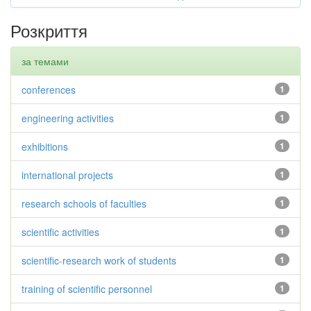
Розкриття
за темами
conferences
1
engineering activities
1
exhibitions
1
international projects
1
research schools of faculties
1
scientific activities
1
scientific-research work of students
1
training of scientific personnel
1