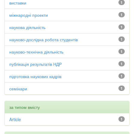
виставки
1
міжнародні проекти
1
наукова діяльність
1
науково-дослідна робота студентів
1
науково-технічна діяльність
1
публікація результатів НДР
1
підготовка наукових кадрів
1
семінари
1
за типом вмісту
Article
1