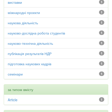
виставки
1
міжнародні проекти
1
наукова діяльність
1
науково-дослідна робота студентів
1
науково-технічна діяльність
1
публікація результатів НДР
1
підготовка наукових кадрів
1
семінари
1
за типом вмісту
Article
1