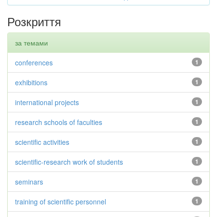
Розкриття
за темами
conferences
1
exhibitions
1
international projects
1
research schools of faculties
1
scientific activities
1
scientific-research work of students
1
seminars
1
training of scientific personnel
1