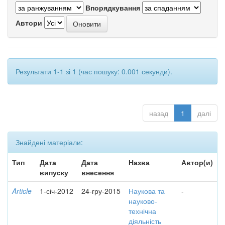
Впорядкування
Автори
Результати 1-1 зі 1 (час пошуку: 0.001 секунди).
назад
1
далі
Знайдені матеріали:
Тип
Дата
Дата
Назва
Автор(и)
випуску
внесення
Article
1-січ-2012
24-гру-2015
Наукова та
-
науково-
технічна
діяльність