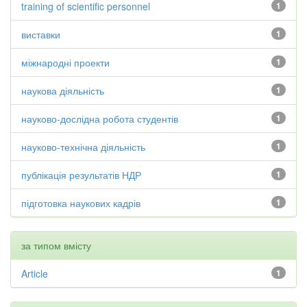
training of scientific personnel
1
виставки
1
міжнародні проекти
1
наукова діяльність
1
науково-дослідна робота студентів
1
науково-технічна діяльність
1
публікація результатів НДР
1
підготовка наукових кадрів
1
за типом вмісту
Article
1