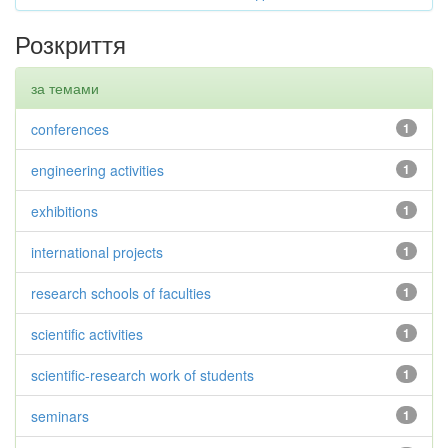
Розкриття
за темами
conferences
1
engineering activities
1
exhibitions
1
international projects
1
research schools of faculties
1
scientific activities
1
scientific-research work of students
1
seminars
1