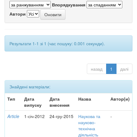
Впорядкування
Автори
Результати 1-1 зі 1 (час пошуку: 0.001 секунди).
назад
1
далі
Знайдені матеріали:
Тип
Дата
Дата
Назва
Автор(и)
випуску
внесення
Article
1-січ-2012
24-гру-2015
Наукова та
-
науково-
технічна
діяльність