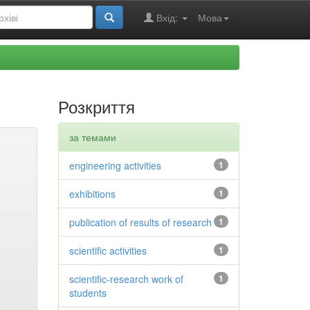
Вхід:
Мова
Розкриття
за темами
engineering activities
1
exhibitions
1
publication of results of research
1
scientific activities
1
scientific-research work of
1
students