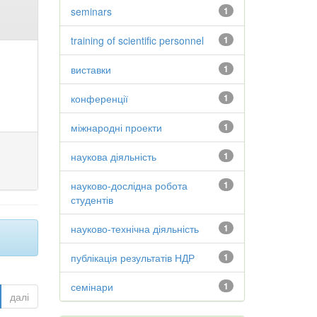
seminars
1
training of scientific personnel
1
виставки
1
конференції
1
міжнародні проекти
1
наукова діяльність
1
науково-дослідна робота
1
студентів
науково-технічна діяльність
1
публікація результатів НДР
1
семінари
1
далі