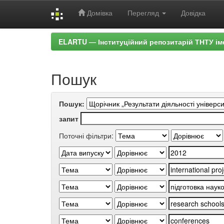
Домівка
Перегляд
Довідка
Skip
ELARTU — Інституційний репозитарій ТНТУ ім
navigation
Пошук
Пошук:
запит
Поточні фільтри: