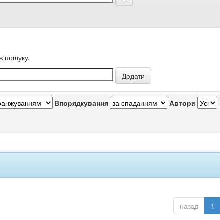
в пошуку.
Впорядкування
Автори
назад
1