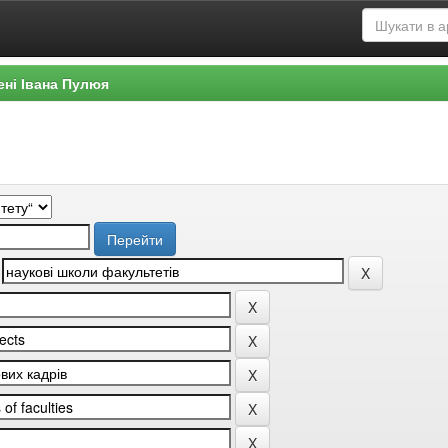
ені Івана Пулюя