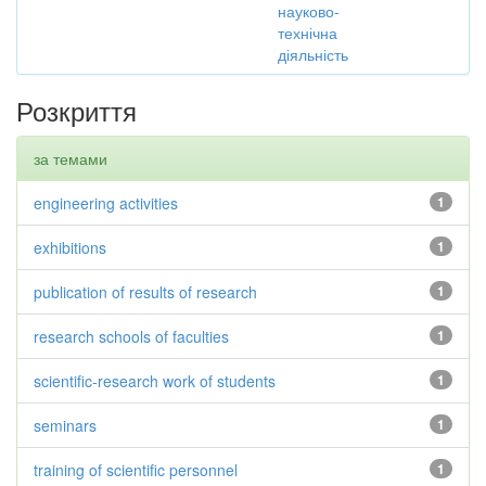
науково-
технічна
діяльність
Розкриття
за темами
engineering activities
1
exhibitions
1
publication of results of research
1
research schools of faculties
1
scientific-research work of students
1
seminars
1
training of scientific personnel
1