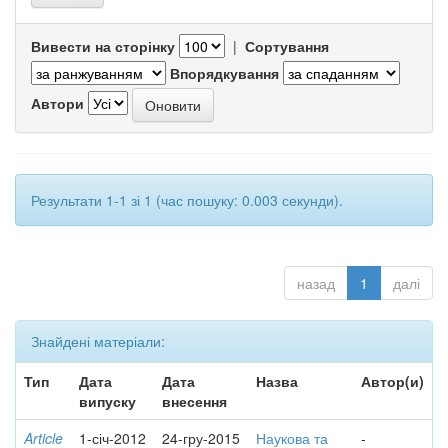
Вивести на сторінку
|
Сортування
Впорядкування
Автори
Результати 1-1 зі 1 (час пошуку: 0.003 секунди).
назад
1
далі
Знайдені матеріали:
Тип
Дата
Дата
Назва
Автор(и)
випуску
внесення
Article
1-січ-2012
24-гру-2015
Наукова та
-