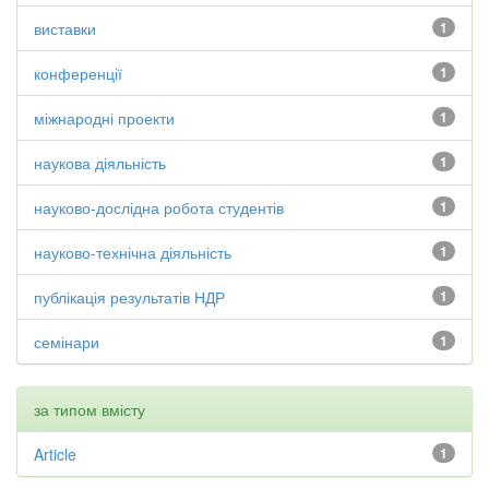
виставки
1
конференції
1
міжнародні проекти
1
наукова діяльність
1
науково-дослідна робота студентів
1
науково-технічна діяльність
1
публікація результатів НДР
1
семінари
1
за типом вмісту
Article
1