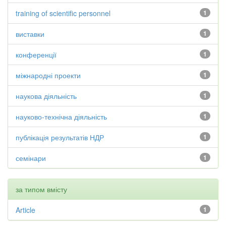
training of scientific personnel
1
виставки
1
конференції
1
міжнародні проекти
1
наукова діяльність
1
науково-технічна діяльність
1
публікація результатів НДР
1
семінари
1
за типом вмісту
Article
1