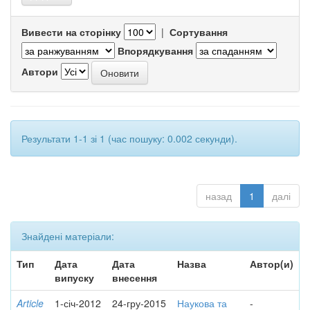
Вивести на сторінку
|
Сортування
Впорядкування
Автори
Результати 1-1 зі 1 (час пошуку: 0.002 секунди).
назад
1
далі
Знайдені матеріали:
Тип
Дата
Дата
Назва
Автор(и)
випуску
внесення
Article
1-січ-2012
24-гру-2015
Наукова та
-