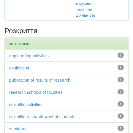
науково-
технічна
діяльність
Розкриття
за темами
engineering activities
1
exhibitions
1
publication of results of research
1
research schools of faculties
1
scientific activities
1
scientific-research work of students
1
seminars
1