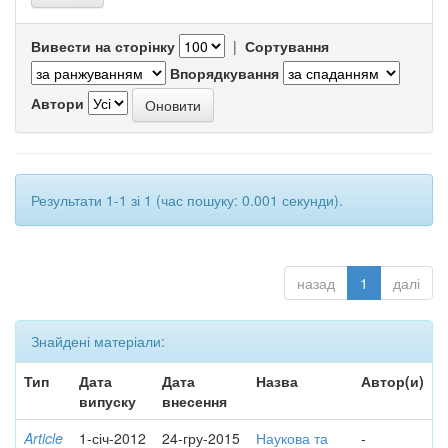
Вивести на сторінку
|
Сортування
Впорядкування
Автори
Результати 1-1 зі 1 (час пошуку: 0.001 секунди).
назад
1
далі
Знайдені матеріали:
Тип
Дата
Дата
Назва
Автор(и)
випуску
внесення
Article
1-січ-2012
24-гру-2015
Наукова та
-