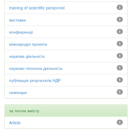
training of scientific personnel
1
виставки
1
конференції
1
міжнародні проекти
1
наукова діяльність
1
науково-технічна діяльність
1
публікація результатів НДР
1
семінари
1
за типом вмісту
Article
1