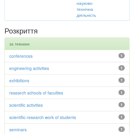
науково-
технічна
діяльність
Розкриття
за темами
conferences
1
engineering activities
1
exhibitions
1
research schools of faculties
1
scientific activities
1
scientific-research work of students
1
seminars
1