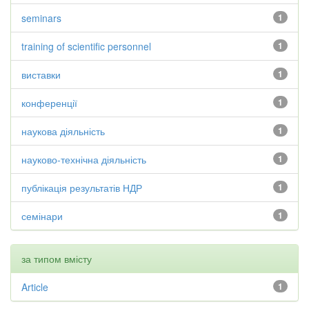
seminars
1
training of scientific personnel
1
виставки
1
конференції
1
наукова діяльність
1
науково-технічна діяльність
1
публікація результатів НДР
1
семінари
1
за типом вмісту
Article
1