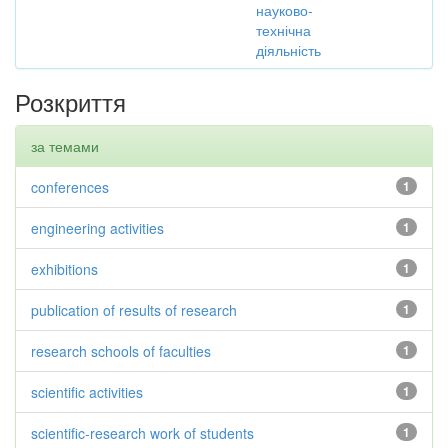
науково-
технічна
діяльність
Розкриття
за темами
conferences
1
engineering activities
1
exhibitions
1
publication of results of research
1
research schools of faculties
1
scientific activities
1
scientific-research work of students
1