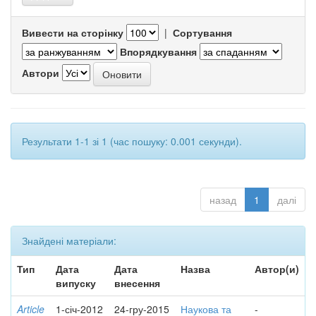
Вивести на сторінку
|
Сортування
Впорядкування
Автори
Результати 1-1 зі 1 (час пошуку: 0.001 секунди).
назад
1
далі
Знайдені матеріали:
Тип
Дата
Дата
Назва
Автор(и)
випуску
внесення
Article
1-січ-2012
24-гру-2015
Наукова та
-