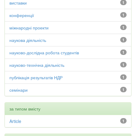
виставки
1
конференції
1
міжнародні проекти
1
наукова діяльність
1
науково-дослідна робота студентів
1
науково-технічна діяльність
1
публікація результатів НДР
1
семінари
1
за типом вмісту
Article
1