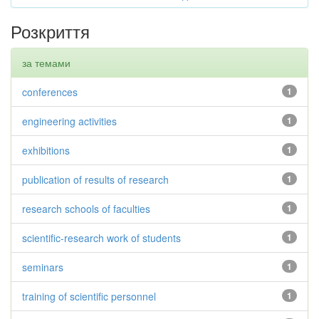
Розкриття
за темами
conferences
1
engineering activities
1
exhibitions
1
publication of results of research
1
research schools of faculties
1
scientific-research work of students
1
seminars
1
training of scientific personnel
1