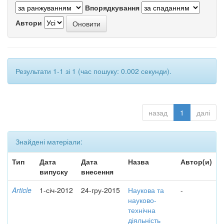
Впорядкування
Автори
Результати 1-1 зі 1 (час пошуку: 0.002 секунди).
назад
1
далі
Знайдені матеріали:
Тип
Дата
Дата
Назва
Автор(и)
випуску
внесення
Article
1-січ-2012
24-гру-2015
Наукова та
-
науково-
технічна
діяльність