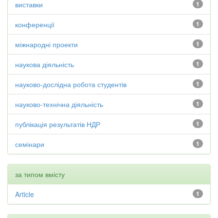
виставки
1
конференції
1
міжнародні проекти
1
наукова діяльність
1
науково-дослідна робота студентів
1
науково-технічна діяльність
1
публікація результатів НДР
1
семінари
1
за типом вмісту
Article
1