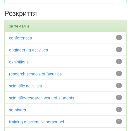
Розкриття
за темами
conferences
1
engineering activities
1
exhibitions
1
research schools of faculties
1
scientific activities
1
scientific-research work of students
1
seminars
1
training of scientific personnel
1