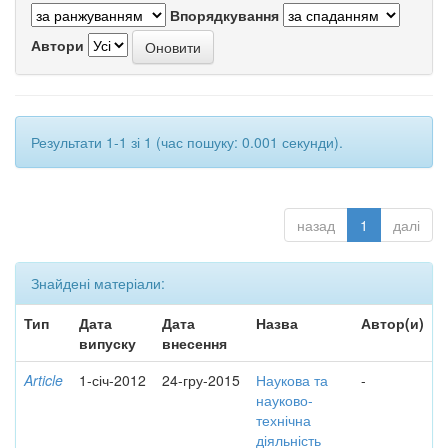
Впорядкування
Автори
Результати 1-1 зі 1 (час пошуку: 0.001 секунди).
назад
1
далі
Знайдені матеріали:
Тип
Дата
Дата
Назва
Автор(и)
випуску
внесення
Article
1-січ-2012
24-гру-2015
Наукова та
-
науково-
технічна
діяльність