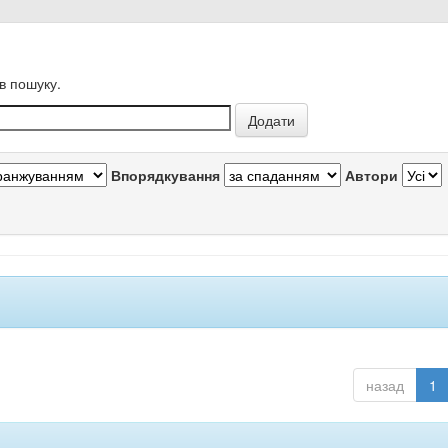
в пошуку.
Впорядкування
Автори
назад
1