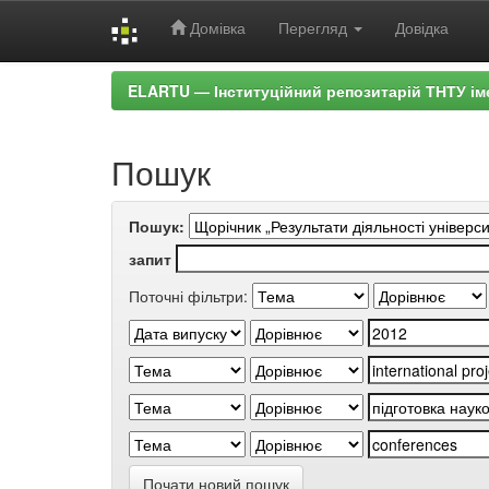
Домівка
Перегляд
Довідка
Skip
ELARTU — Інституційний репозитарій ТНТУ ім
navigation
Пошук
Пошук:
запит
Поточні фільтри:
Почати новий пошук