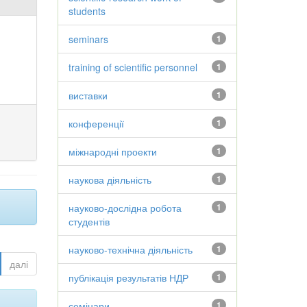
students
seminars
1
training of scientific personnel
1
виставки
1
конференції
1
міжнародні проекти
1
наукова діяльність
1
науково-дослідна робота
1
студентів
науково-технічна діяльність
1
далі
публікація результатів НДР
1
семінари
1