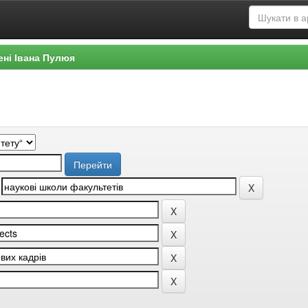
ені Івана Пулюя