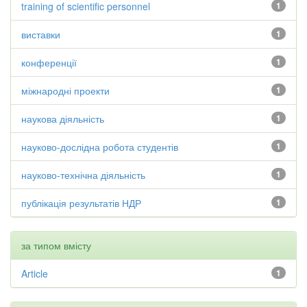
training of scientific personnel
1
виставки
1
конференції
1
міжнародні проекти
1
наукова діяльність
1
науково-дослідна робота студентів
1
науково-технічна діяльність
1
публікація результатів НДР
1
за типом вмісту
Article
1