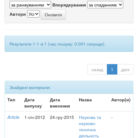
Впорядкування
Автори
Результати 1-1 зі 1 (час пошуку: 0.001 секунди).
назад
1
далі
Знайдені матеріали:
Тип
Дата
Дата
Назва
Автор(и)
випуску
внесення
Article
1-січ-2012
24-гру-2015
Наукова та
-
науково-
технічна
діяльність