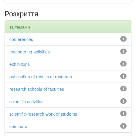
Розкриття
за темами
conferences
1
engineering activities
1
exhibitions
1
publication of results of research
1
research schools of faculties
1
scientific activities
1
scientific-research work of students
1
seminars
1