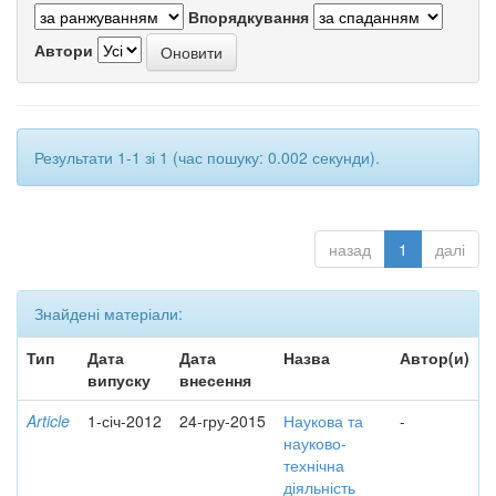
Впорядкування
Автори
Результати 1-1 зі 1 (час пошуку: 0.002 секунди).
назад
1
далі
Знайдені матеріали:
Тип
Дата
Дата
Назва
Автор(и)
випуску
внесення
Article
1-січ-2012
24-гру-2015
Наукова та
-
науково-
технічна
діяльність