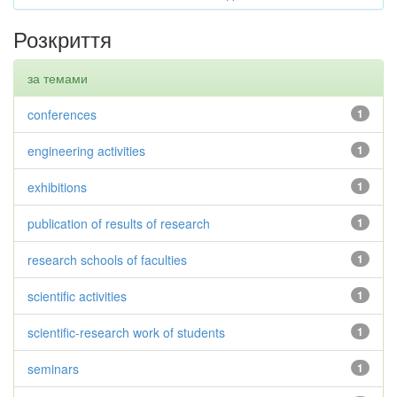
Розкриття
за темами
conferences
1
engineering activities
1
exhibitions
1
publication of results of research
1
research schools of faculties
1
scientific activities
1
scientific-research work of students
1
seminars
1