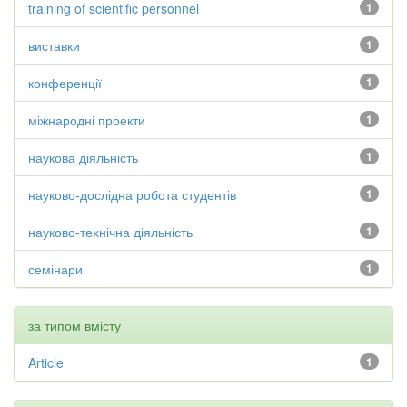
training of scientific personnel
1
виставки
1
конференції
1
міжнародні проекти
1
наукова діяльність
1
науково-дослідна робота студентів
1
науково-технічна діяльність
1
семінари
1
за типом вмісту
Article
1